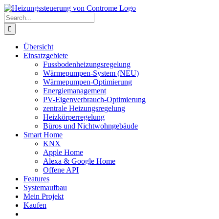
Skip
to
Search
content
for:
Übersicht
Einsatzgebiete
Fussbodenheizungsregelung
Wärmepumpen-System (NEU)
Wärmepumpen-Optimierung
Energiemanagement
PV-Eigenverbrauch-Optimierung
zentrale Heizungsregelung
Heizkörperregelung
Büros und Nichtwohngebäude
Smart Home
KNX
Apple Home
Alexa & Google Home
Offene API
Features
Systemaufbau
Mein Projekt
Kaufen