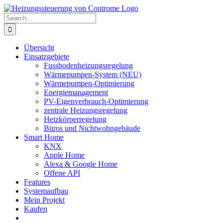
Skip
to
Search
content
for:
Übersicht
Einsatzgebiete
Fussbodenheizungsregelung
Wärmepumpen-System (NEU)
Wärmepumpen-Optimierung
Energiemanagement
PV-Eigenverbrauch-Optimierung
zentrale Heizungsregelung
Heizkörperregelung
Büros und Nichtwohngebäude
Smart Home
KNX
Apple Home
Alexa & Google Home
Offene API
Features
Systemaufbau
Mein Projekt
Kaufen