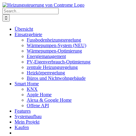
Skip
to
Search
content
for:
Übersicht
Einsatzgebiete
Fussbodenheizungsregelung
Wärmepumpen-System (NEU)
Wärmepumpen-Optimierung
Energiemanagement
PV-Eigenverbrauch-Optimierung
zentrale Heizungsregelung
Heizkörperregelung
Büros und Nichtwohngebäude
Smart Home
KNX
Apple Home
Alexa & Google Home
Offene API
Features
Systemaufbau
Mein Projekt
Kaufen