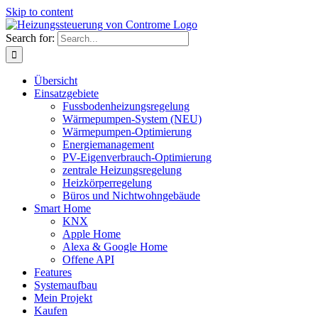
Skip to content
Search for:
Übersicht
Einsatzgebiete
Fussbodenheizungsregelung
Wärmepumpen-System (NEU)
Wärmepumpen-Optimierung
Energiemanagement
PV-Eigenverbrauch-Optimierung
zentrale Heizungsregelung
Heizkörperregelung
Büros und Nichtwohngebäude
Smart Home
KNX
Apple Home
Alexa & Google Home
Offene API
Features
Systemaufbau
Mein Projekt
Kaufen