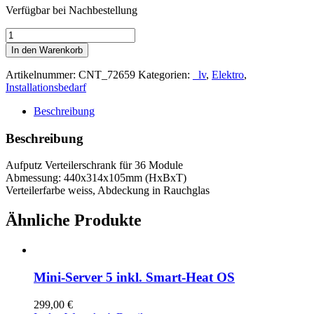
Verfügbar bei Nachbestellung
Aufputz-
Verteiler
In den Warenkorb
3-
reihig
Artikelnummer:
CNT_72659
Kategorien:
_lv
,
Elektro
,
Menge
Installationsbedarf
Beschreibung
Beschreibung
Aufputz Verteilerschrank für 36 Module
Abmessung: 440x314x105mm (HxBxT)
Verteilerfarbe weiss, Abdeckung in Rauchglas
Ähnliche Produkte
Mini-Server 5 inkl. Smart-Heat OS
299,00
€