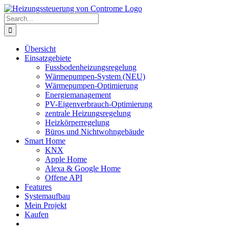
Skip
to
Search
content
for:
Übersicht
Einsatzgebiete
Fussbodenheizungsregelung
Wärmepumpen-System (NEU)
Wärmepumpen-Optimierung
Energiemanagement
PV-Eigenverbrauch-Optimierung
zentrale Heizungsregelung
Heizkörperregelung
Büros und Nichtwohngebäude
Smart Home
KNX
Apple Home
Alexa & Google Home
Offene API
Features
Systemaufbau
Mein Projekt
Kaufen