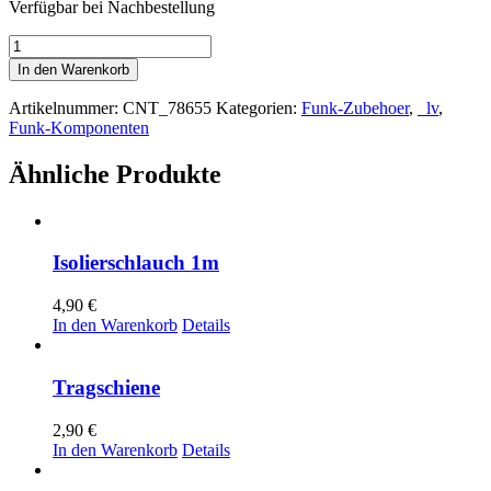
Verfügbar bei Nachbestellung
Funk-
Stick
In den Warenkorb
transparent
Ersatzlieferung
Artikelnummer:
CNT_78655
Kategorien:
Funk-Zubehoer
,
_lv
,
Menge
Funk-Komponenten
Ähnliche Produkte
Isolierschlauch 1m
4,90
€
In den Warenkorb
Details
Tragschiene
2,90
€
In den Warenkorb
Details