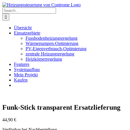
Skip
to
Search
content
for:
Übersicht
Einsatzgebiete
Fussbodenheizungsregelung
Wärmepumpen-Optimierung
PV-Eigenverbrauch-Optimierung
zentrale Heizungsregelung
Heizkörperregelung
Features
Systemaufbau
Mein Projekt
Kaufen
Funk-Stick transparent Ersatzlieferung
44,90
€
Verfügbar bei Nachbestellung