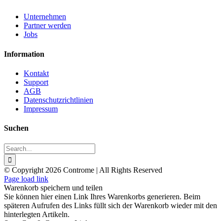
Unternehmen
Partner werden
Jobs
Information
Kontakt
Support
AGB
Datenschutzrichtlinien
Impressum
Suchen
Search
for:
© Copyright 2026 Controme | All Rights Reserved
Facebook
Instagram
YouTube
Xing
Page load link
Warenkorb speichern und teilen
Sie können hier einen Link Ihres Warenkorbs generieren. Beim
späteren Aufrufen des Links füllt sich der Warenkorb wieder mit den
hinterlegten Artikeln.