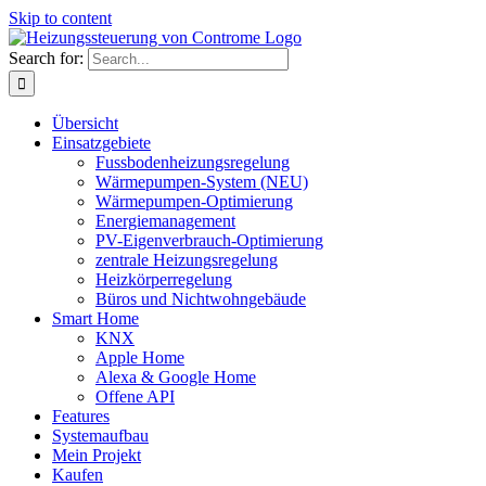
Skip to content
Search for:
Übersicht
Einsatzgebiete
Fussbodenheizungsregelung
Wärmepumpen-System (NEU)
Wärmepumpen-Optimierung
Energiemanagement
PV-Eigenverbrauch-Optimierung
zentrale Heizungsregelung
Heizkörperregelung
Büros und Nichtwohngebäude
Smart Home
KNX
Apple Home
Alexa & Google Home
Offene API
Features
Systemaufbau
Mein Projekt
Kaufen