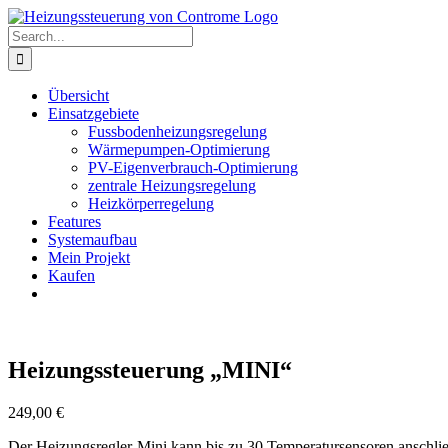
Skip
to
Search
content
for:
Übersicht
Einsatzgebiete
Fussbodenheizungsregelung
Wärmepumpen-Optimierung
PV-Eigenverbrauch-Optimierung
zentrale Heizungsregelung
Heizkörperregelung
Features
Systemaufbau
Mein Projekt
Kaufen
Heizungssteuerung „MINI“
249,00
€
Der Heizungsregler-Mini kann bis zu 30 Temperatursensoren anschlie