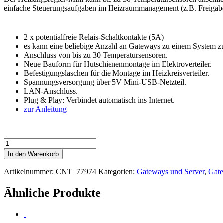
einfache Steuerungsaufgaben im Heizraummanagement (z.B. Freigabe
2 x potentialfreie Relais-Schaltkontakte (5A)
es kann eine beliebige Anzahl an Gateways zu einem System 
Anschluss von bis zu 30 Temperatursensoren.
Neue Bauform für Hutschienenmontage im Elektroverteiler.
Befestigungslaschen für die Montage im Heizkreisverteiler.
Spannungsversorgung über 5V Mini-USB-Netzteil.
LAN-Anschluss.
Plug & Play: Verbindet automatisch ins Internet.
zur Anleitung
Heizungssteuerung
"MINI"
In den Warenkorb
Menge
Artikelnummer:
CNT_77974
Kategorien:
Gateways und Server
,
Gat
Ähnliche Produkte