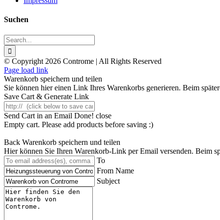
Impressum
Suchen
Search
for:
© Copyright 2026 Controme | All Rights Reserved
Facebook
Instagram
YouTube
Xing
Page load link
Warenkorb speichern und teilen
Sie können hier einen Link Ihres Warenkorbs generieren. Beim spätere
Save Cart & Generate Link
Send Cart in an Email
Done! close
Empty cart. Please add products before saving :)
Back
Warenkorb speichern und teilen
Hier können Sie Ihren Warenkorb-Link per Email versenden. Beim spät
To
From Name
Subject