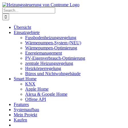
Skip
to
Search
content
for:
Übersicht
Einsatzgebiete
Fussbodenheizungsregelung
Wärmepumpen-System (NEU)
Wärmepumpen-Optimierung
Energiemanagement
PV-Eigenverbrauch-Optimierung
zentrale Heizungsregelung
Heizkörperregelung
Büros und Nichtwohngebäude
Smart Home
KNX
Apple Home
Alexa & Google Home
Offene API
Features
Systemaufbau
Mein Projekt
Kaufen