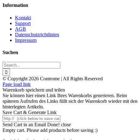
Information
Kontakt
Support
AGB
Datenschutzrichtlinien
Impressum
Suchen
Search
for:
© Copyright 2026 Controme | All Rights Reserved
Facebook
Instagram
YouTube
Xing
Page load link
Warenkorb speichern und teilen
Sie können hier einen Link Ihres Warenkorbs generieren. Beim
späteren Aufrufen des Links füllt sich der Warenkorb wieder mit den
hinterlegten Artikeln.
Save Cart & Generate Link
Send Cart in an Email
Done! close
Empty cart. Please add products before saving :)