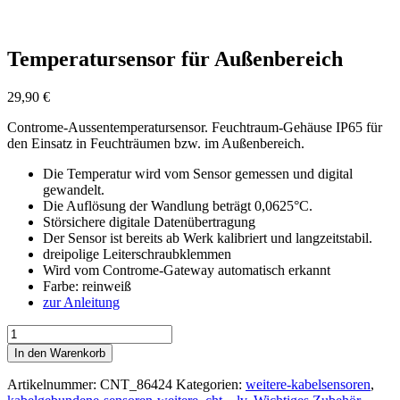
Temperatursensor für Außenbereich
29,90
€
Controme-Aussentemperatursensor. Feuchtraum-Gehäuse IP65 für
den Einsatz in Feuchträumen bzw. im Außenbereich.
Die Temperatur wird vom Sensor gemessen und digital
gewandelt.
Die Auflösung der Wandlung beträgt 0,0625°C.
Störsichere digitale Datenübertragung
Der Sensor ist bereits ab Werk kalibriert und langzeitstabil.
dreipolige Leiterschraubklemmen
Wird vom Controme-Gateway automatisch erkannt
Farbe: reinweiß
zur Anleitung
Temperatursensor
für
In den Warenkorb
Außenbereich
Menge
Artikelnummer:
CNT_86424
Kategorien:
weitere-kabelsensoren
,