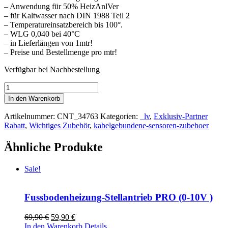
– Anwendung für 50% HeizAnlVer
– für Kaltwasser nach DIN 1988 Teil 2
– Temperatureinsatzbereich bis 100°.
– WLG 0,040 bei 40°C
– in Lieferlängen von 1mtr!
– Preise und Bestellmenge pro mtr!
Verfügbar bei Nachbestellung
Isolierschlauch
1m
In den Warenkorb
Menge
Artikelnummer:
CNT_34763
Kategorien:
_lv
,
Exklusiv-Partner
Rabatt
,
Wichtiges Zubehör
,
kabelgebundene-sensoren-zubehoer
Ähnliche Produkte
Sale!
Fussbodenheizung-Stellantrieb PRO (0-10V )
Ursprünglicher
Aktueller
69,90
€
59,90
€
Preis
Preis
In den Warenkorb
Details