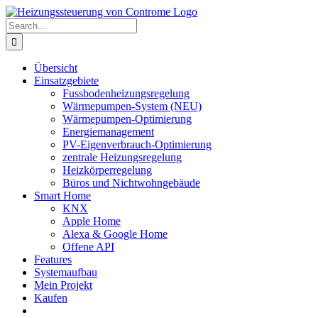
Skip
to
Search
content
for:
Übersicht
Einsatzgebiete
Fussbodenheizungsregelung
Wärmepumpen-System (NEU)
Wärmepumpen-Optimierung
Energiemanagement
PV-Eigenverbrauch-Optimierung
zentrale Heizungsregelung
Heizkörperregelung
Büros und Nichtwohngebäude
Smart Home
KNX
Apple Home
Alexa & Google Home
Offene API
Features
Systemaufbau
Mein Projekt
Kaufen