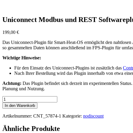
Uniconnect Modbus und REST Softwareplu
199,00
€
Das Uniconnect-Plugin für Smart-Heat-OS ermöglicht den nahtlosen
so gesammelten Daten können anschließend im FPS-Plugin für umfa
Wichtige Hinweise:
Für den Einsatz des Uniconnect-Plugins ist zusätzlich das
Cont
Nach Ihrer Bestellung wird das Plugin innerhalb von etwa eine
Achtung:
Das Plugin befindet sich derzeit im experimentellen Status.
Planung und Nutzung.
Uniconnect
Modbus
In den Warenkorb
und
REST
Artikelnummer:
CNT_57874-1
Kategorie:
nodiscount
Softwareplugin-
Aktivierung
Ähnliche Produkte
Menge