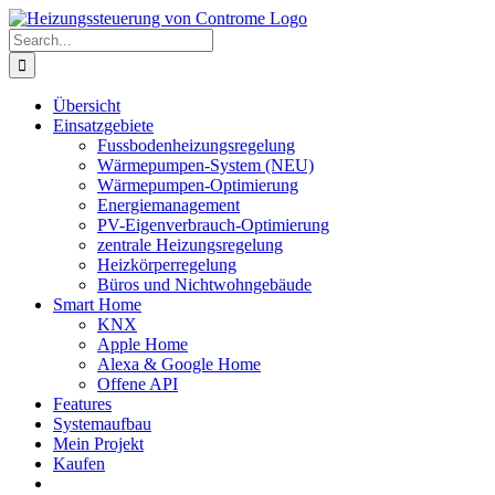
Skip
to
Search
content
for:
Übersicht
Einsatzgebiete
Fussbodenheizungsregelung
Wärmepumpen-System (NEU)
Wärmepumpen-Optimierung
Energiemanagement
PV-Eigenverbrauch-Optimierung
zentrale Heizungsregelung
Heizkörperregelung
Büros und Nichtwohngebäude
Smart Home
KNX
Apple Home
Alexa & Google Home
Offene API
Features
Systemaufbau
Mein Projekt
Kaufen