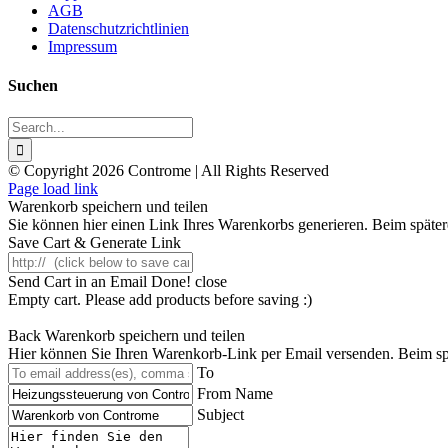
AGB
Datenschutzrichtlinien
Impressum
Suchen
Search
for:
© Copyright 2026 Controme | All Rights Reserved
Facebook
Instagram
YouTube
Xing
Page load link
Warenkorb speichern und teilen
Sie können hier einen Link Ihres Warenkorbs generieren. Beim spätere
Save Cart & Generate Link
Send Cart in an Email
Done! close
Empty cart. Please add products before saving :)
Back
Warenkorb speichern und teilen
Hier können Sie Ihren Warenkorb-Link per Email versenden. Beim spät
To
From Name
Subject