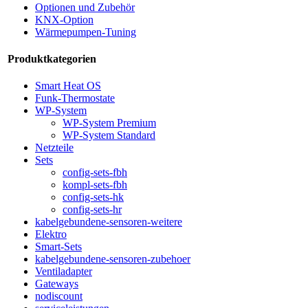
Optionen und Zubehör
KNX-Option
Wärmepumpen-Tuning
Produktkategorien
Smart Heat OS
Funk-Thermostate
WP-System
WP-System Premium
WP-System Standard
Netzteile
Sets
config-sets-fbh
kompl-sets-fbh
config-sets-hk
config-sets-hr
kabelgebundene-sensoren-weitere
Elektro
Smart-Sets
kabelgebundene-sensoren-zubehoer
Ventiladapter
Gateways
nodiscount