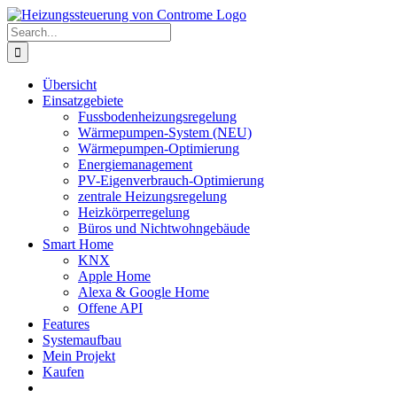
Skip
to
Search
content
for:
Übersicht
Einsatzgebiete
Fussbodenheizungsregelung
Wärmepumpen-System (NEU)
Wärmepumpen-Optimierung
Energiemanagement
PV-Eigenverbrauch-Optimierung
zentrale Heizungsregelung
Heizkörperregelung
Büros und Nichtwohngebäude
Smart Home
KNX
Apple Home
Alexa & Google Home
Offene API
Features
Systemaufbau
Mein Projekt
Kaufen