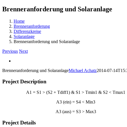
Brenneranforderung und Solaranlage
Home
Brenneranforderung
Differenzkreise
Solaranlage
Brenneranforderung und Solaranlage
Previous
Next
View
Larger
Brenneranforderung und Solaranlage
Michael Achatz
2014-07-14T15:
Image
Project Description
A1 = S1 > (S2 + Tdiff1) & S1 > Tmin1 & S2 < Tmax1
A3 (ein) = S4 < Min3
A3 (aus) = S3 > Max3
Project Details