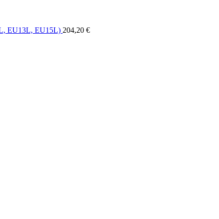
0L, EU13L, EU15L)
204,20
€