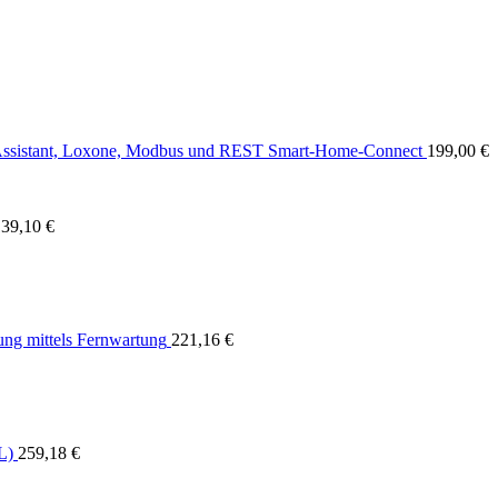
Smart-Home-Connect
199,00
€
139,10
€
ng mittels Fernwartung
221,16
€
L)
259,18
€