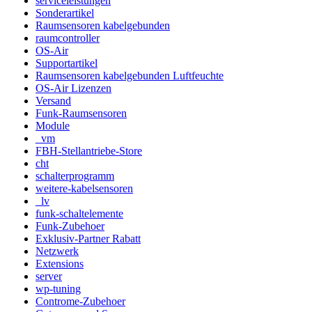
serviceleistungen
Sonderartikel
Raumsensoren kabelgebunden
raumcontroller
OS-Air
Supportartikel
Raumsensoren kabelgebunden Luftfeuchte
OS-Air Lizenzen
Versand
Funk-Raumsensoren
Module
_vm
FBH-Stellantriebe-Store
cht
schalterprogramm
weitere-kabelsensoren
_lv
funk-schaltelemente
Funk-Zubehoer
Exklusiv-Partner Rabatt
Netzwerk
Extensions
server
wp-tuning
Controme-Zubehoer