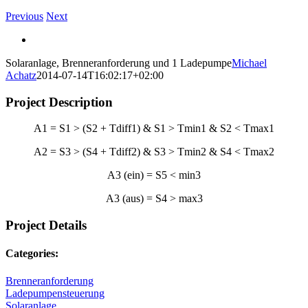
Previous
Next
View
Larger
Solaranlage, Brenneranforderung und 1 Ladepumpe
Michael
Image
Achatz
2014-07-14T16:02:17+02:00
Project Description
A1 = S1 > (S2 + Tdiff1) & S1 > Tmin1 & S2 < Tmax1
A2 = S3 > (S4 + Tdiff2) & S3 > Tmin2 & S4 < Tmax2
A3 (ein) = S5 < min3
A3 (aus) = S4 > max3
Project Details
Categories:
Brenneranforderung
Ladepumpensteuerung
Solaranlage