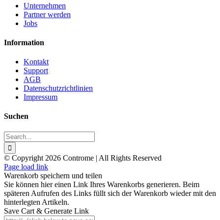
Unternehmen
Partner werden
Jobs
Information
Kontakt
Support
AGB
Datenschutzrichtlinien
Impressum
Suchen
Search
for:
© Copyright 2026 Controme | All Rights Reserved
Facebook
Instagram
YouTube
Xing
Page load link
Warenkorb speichern und teilen
Sie können hier einen Link Ihres Warenkorbs generieren. Beim
späteren Aufrufen des Links füllt sich der Warenkorb wieder mit den
hinterlegten Artikeln.
Save Cart & Generate Link