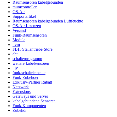
Raumsensoren kabelgebunden
raumcontroller
OS-Air
Supportartikel
Raumsensoren kabelgebunden Luftfeuchte
OS-Air Lizenzen
Versand
Funk-Raumsensoren
Module
_vm
FBH-Stellantriebe-Store
cht
schalterprogramm
weitere-kabelsensoren
_lv
funk-schaltelemente
Funk-Zubehoer
Exklusiv-Partner Rabatt
Netzwerk
Extensions
Gateways und Server
kabelgebundene Sensoren
Funk-Komponenten
Zubehör