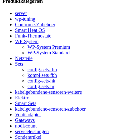
Produktkategorien
server
wp-tuning
Controme-Zubehoer
Smart Heat OS
Funk-Thermostate
WP-System
WP-System Premium
WP-System Standard
Netzteile
Sets
config-sets-fbh
kompl-sets-fbh
config-sets-hk
config-sets-hr
kabelgebundene-sensoren-weitere
Elektro
Smart-Sets
kabelgebundene-sensoren-zubehoer
Ventiladapter
Gateways
nodiscount
serviceleistungen
Sonderartikel