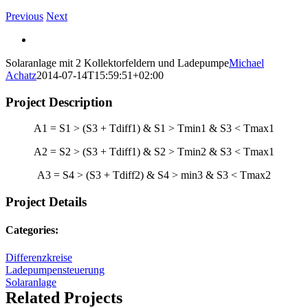
Previous
Next
View
Larger
Solaranlage mit 2 Kollektorfeldern und Ladepumpe
Michael
Image
Achatz
2014-07-14T15:59:51+02:00
Project Description
A1 = S1 > (S3 + Tdiff1) & S1 > Tmin1 & S3 < Tmax1
A2 = S2 > (S3 + Tdiff1) & S2 > Tmin2 & S3 < Tmax1
A3 = S4 > (S3 + Tdiff2) & S4 > min3 & S3 < Tmax2
Project Details
Categories:
Differenzkreise
Ladepumpensteuerung
Solaranlage
Related Projects