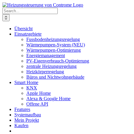
Skip
to
Search
content
for:
Übersicht
Einsatzgebiete
Fussbodenheizungsregelung
Wärmepumpen-System (NEU)
Wärmepumpen-Optimierung
Energiemanagement
PV-Eigenverbrauch-Optimierung
zentrale Heizungsregelung
Heizkörperregelung
Büros und Nichtwohngebäude
Smart Home
KNX
Apple Home
Alexa & Google Home
Offene API
Features
Systemaufbau
Mein Projekt
Kaufen