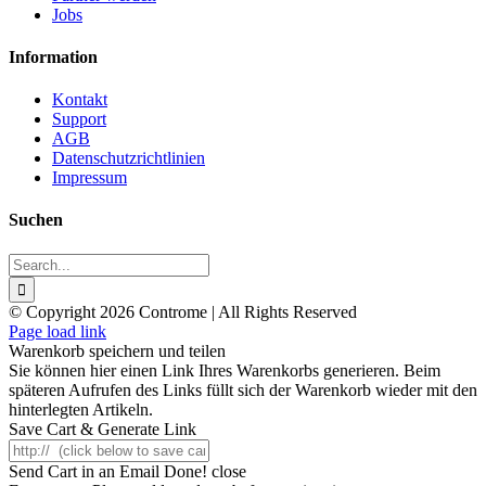
Jobs
Information
Kontakt
Support
AGB
Datenschutzrichtlinien
Impressum
Suchen
Search
for:
© Copyright 2026 Controme | All Rights Reserved
Facebook
Instagram
YouTube
Xing
Page load link
Warenkorb speichern und teilen
Sie können hier einen Link Ihres Warenkorbs generieren. Beim
späteren Aufrufen des Links füllt sich der Warenkorb wieder mit den
hinterlegten Artikeln.
Save Cart & Generate Link
Send Cart in an Email
Done! close