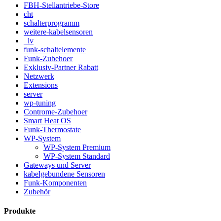
FBH-Stellantriebe-Store
cht
schalterprogramm
weitere-kabelsensoren
_lv
funk-schaltelemente
Funk-Zubehoer
Exklusiv-Partner Rabatt
Netzwerk
Extensions
server
wp-tuning
Controme-Zubehoer
Smart Heat OS
Funk-Thermostate
WP-System
WP-System Premium
WP-System Standard
Gateways und Server
kabelgebundene Sensoren
Funk-Komponenten
Zubehör
Produkte