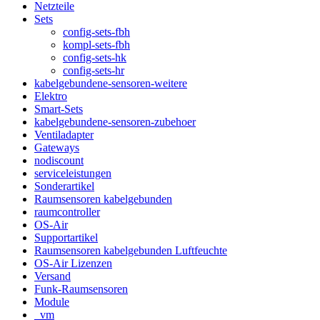
Netzteile
Sets
config-sets-fbh
kompl-sets-fbh
config-sets-hk
config-sets-hr
kabelgebundene-sensoren-weitere
Elektro
Smart-Sets
kabelgebundene-sensoren-zubehoer
Ventiladapter
Gateways
nodiscount
serviceleistungen
Sonderartikel
Raumsensoren kabelgebunden
raumcontroller
OS-Air
Supportartikel
Raumsensoren kabelgebunden Luftfeuchte
OS-Air Lizenzen
Versand
Funk-Raumsensoren
Module
_vm