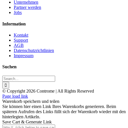
Unternehmen
Partner werden
Jobs
Information
Kontakt
Support
AGB
Datenschutzrichtlinien
Impressum
Suchen
Search
for:
© Copyright 2026 Controme | All Rights Reserved
Facebook
Instagram
YouTube
Xing
Page load link
Warenkorb speichern und teilen
Sie können hier einen Link Ihres Warenkorbs generieren. Beim
späteren Aufrufen des Links füllt sich der Warenkorb wieder mit den
hinterlegten Artikeln.
Save Cart & Generate Link