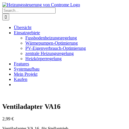
Skip
to
Search
content
for:
Übersicht
Einsatzgebiete
Fussbodenheizungsregelung
Wärmepumpen-Optimierung
PV-Eigenverbrauch-Optimierung
zentrale Heizungsregelung
Heizkörperregelung
Features
Systemaufbau
Mein Projekt
Kaufen
Ventiladapter VA16
2,99
€
Ventiladapter VA 16 für Stellantrieb