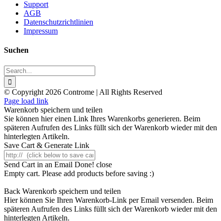
Support
AGB
Datenschutzrichtlinien
Impressum
Suchen
Search
for:
© Copyright 2026 Controme | All Rights Reserved
Facebook
Instagram
YouTube
Xing
Page load link
Warenkorb speichern und teilen
Sie können hier einen Link Ihres Warenkorbs generieren. Beim
späteren Aufrufen des Links füllt sich der Warenkorb wieder mit den
hinterlegten Artikeln.
Save Cart & Generate Link
Send Cart in an Email
Done! close
Empty cart. Please add products before saving :)
Back
Warenkorb speichern und teilen
Hier können Sie Ihren Warenkorb-Link per Email versenden. Beim
späteren Aufrufen des Links füllt sich der Warenkorb wieder mit den
hinterlegten Artikeln.