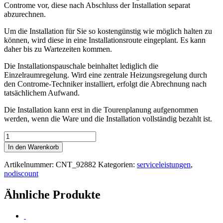
Controme vor, diese nach Abschluss der Installation separat
abzurechnen.
Um die Installation für Sie so kostengünstig wie möglich halten zu
können, wird diese in eine Installationsroute eingeplant. Es kann
daher bis zu Wartezeiten kommen.
Die Installationspauschale beinhaltet lediglich die
Einzelraumregelung. Wird eine zentrale Heizungsregelung durch
den Controme-Techniker installiert, erfolgt die Abrechnung nach
tatsächlichem Aufwand.
Die Installation kann erst in die Tourenplanung aufgenommen
werden, wenn die Ware und die Installation vollständig bezahlt ist.
Vor
-
In den Warenkorb
Ort
-
Artikelnummer:
CNT_92882
Kategorien:
serviceleistungen
,
Installation
nodiscount
Pro
Schweiz
Ähnliche Produkte
Menge