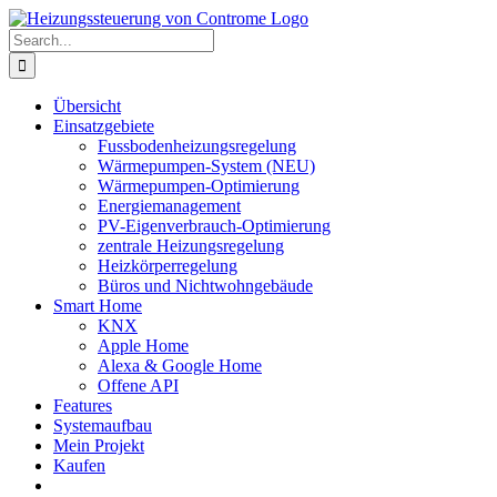
Skip
to
Search
content
for:
Übersicht
Einsatzgebiete
Fussbodenheizungsregelung
Wärmepumpen-System (NEU)
Wärmepumpen-Optimierung
Energiemanagement
PV-Eigenverbrauch-Optimierung
zentrale Heizungsregelung
Heizkörperregelung
Büros und Nichtwohngebäude
Smart Home
KNX
Apple Home
Alexa & Google Home
Offene API
Features
Systemaufbau
Mein Projekt
Kaufen